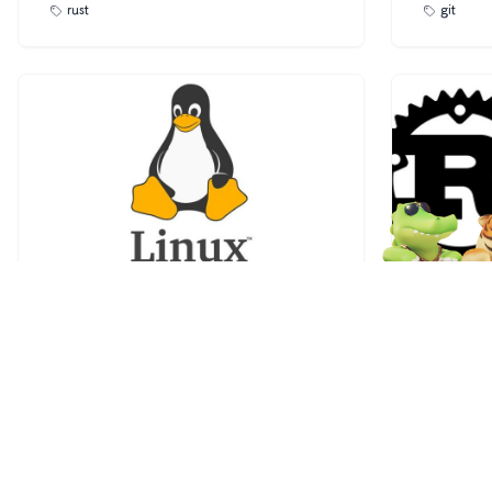
rust
git
着，通过示例展示了如何使用`clang`将C代
库，并关联
码编译为BPF目标文件，并利用`llvm-
文件修改后
objdump`查看生成的.o文件内容。随后，文
交以及修正
章解释了如何使用Rust语言结合elf库读取该
创建、切换
BPF文件并提取特定section中的字节码数
程协作章节
据。最后，通过调用`vm.execute_program`
代码至远程
方法来运行这些字节码。整个过程不仅加深
销修改、查
了对rbpf虚拟机工作原理的理解，也为进一
巧。最后，
步研究基于其扩展的Solana合约提供了基
了如何修复
础。
回退错误提
最佳实践，
性等。
openssl生成证书
rbpf
本文详细介绍了使用OpenSSL生成私钥、证
本文介绍了基
书签名请求（CSR）以及自签名CA证书的步
译器（JI
2025-06-13
85
0
2025-06-
骤与相关参数。首先，通过`openssl genrsa`
Solan
命令生成4096位长度的CA私钥，并建议设
器映射、指
ssl
rust
置文件权限以增加安全性。接着，利用
用等。在寄
`openssl req`命令创建CSR，过程中需填写
如何将eBP