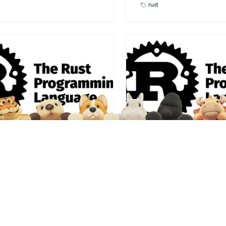
rust
本地与远程仓库。接着，讲述了
内容。学习这些内容有助于理解
的提交流程，包括暂存变更、提
合约的执行机制，因为Sola
提交信息。分支管理部分讲解了
rbpf虚拟机。文章提供了详
、合并及删除分支的操作。在远
体的技术讨论，并总结了各
中，重点介绍了拉取更新、推送
点，例如验证器如何检查程序
仓库的方法。此外，还提供了撤
反汇编过程，以及JIT相较
看历史记录与差异对比等实用技
等。此外，作者还分享了自己的
通过两个典型的工作流示例展示
链接，其中包含带有中文注
Bug并提交PR，以及如何安全地
码，供读者参考学习。
交。文章强调了使用Git时的一些
如避免强制推送、保持提交原子
虚拟机-即时编译器(JIT)
Rust-引用借用规则
于x86-64架构的eBPF即时编
本文详细介绍了Rust语言中
T）的实现过程，重点在于理解
则，旨在帮助开发者理解和
12
108
0
2025-06-12
97
0
a合约的执行方式。主要内容包括寄存
确保程序的内存安全和避免
令发射、跳转处理和辅助函数调
首先概述了Rust通过严格的
rust
存器映射部分，文章详细描述了
代码的安全性，并解释了三
F的11个通用寄存器映射到x86-
则：允许同一时间内存在多