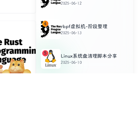
2025-06-12
Solana智能
na基于扩展版的
细的链接指向具
4
个组件的功能特
rbpf虚拟机-阶段整理
合法性，汇编/
2025-06-13
于解释执行的优势
GitHub仓库
释的理解版本代
5
Linux系统盘清理脚本分享
2025-06-10
标签云
的引用借用规
应用这些规则以
springboot
git
ssl
脚本
数据竞争。文章
引用规则来保证
rust
游戏
python
思考
个主要的借用规
系统
bash
solana
swap
jwt
个不可变引用