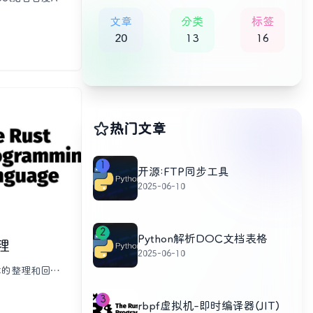
别是人脸对比和
文章
分类
标签
了人脸识别在日
20
13
16
了通过百度AIP
实现人脸1:1对
说明了项目所需
pFace客户端
，还提供了服务
人脸匹配请求的
后，展示了基于
热门文章
流程的方法，强
低成本优势及其
1
。此解决方案适
开源:FTP同步工具
能门禁系统等多
2025-06-10
2
Python解析DOC文档表格
理
2025-06-10
章的整理和回
与反汇编器、即
系(op码、字节
3
rbpf虚拟机-即时编译器(JIT)
打包及代码执行等