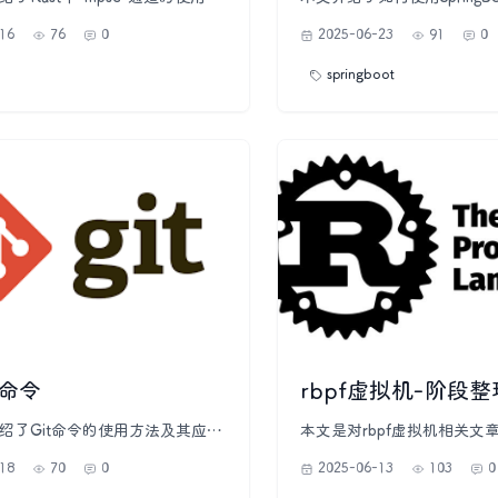
阱及最佳实践，帮助读者掌握线
SDK实现人脸识别功能，特
16
76
0
2025-06-23
91
0
精髓。通道基于“生产者-消费
实名认证。首先，文章概述
由发送者和接收者组成，支持多
常生活中的广泛应用，并指出
springboot
费者的模式。文章通过多个示例
接口可以免费（但有限制）地
创建通道、发送和接收数据，并
比及活体检测。接着，详细
未实现`Copy`特性的类型、多发
依赖的添加方法以及如何配置Ai
送数据、循环发送与接收数据、
以调用人脸识别接口。此外
及发送多种类型的数据等核心特
实现的具体代码示例，包括
还提供了常见陷阱（如接收者无
构建、结果处理等步骤。最
据发送后未被接收）及其解决方
上述技术实现完整实名认证
分强调了`mpsc`通道在所有权安
调了该方案的快速集成性、
和易用性方面的优势，是Rust并
可扩展至企业级应用的能力
础工具。
用于社交APP实名认证、智
种场景。
用命令
rbpf虚拟机-阶段整
绍了Git命令的使用方法及其应用
本文是对rbpf虚拟机相关文
了从仓库初始化到远程协作的各
顾，涵盖了验证器、汇编器
18
70
0
2025-06-13
103
0
先，文章介绍了如何通过`git
时编译器(JIT)、不同码的关
git clone`等命令来初始化和克隆仓
码、机器码)、call指令、