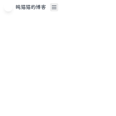
盹猫猫的博客